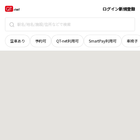
岩手県
一関市
大東町渋民
地域選択で探す
ログイン
新規登録
空車あり
予約可
QT-net利用可
SmartPay利用可
車椅子