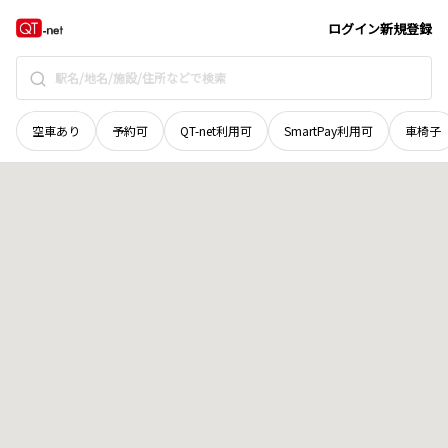
岩手県
一関市
字台町
地域選択で探す
ログイン
新規登録
空車あり
予約可
QT-net利用可
SmartPay利用可
車椅子