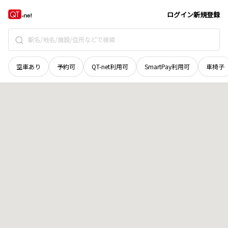
岩手県
一関市
字要害
地域選択で探す
ログイン
新規登録
空車あり
予約可
QT-net利用可
SmartPay利用可
車椅子