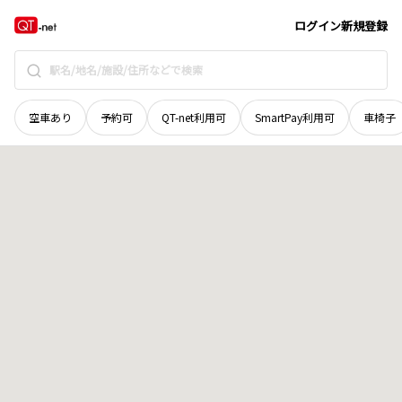
岩手県
一関市
宮前町
地域選択で探す
ログイン
新規登録
空車あり
予約可
QT-net利用可
SmartPay利用可
車椅子