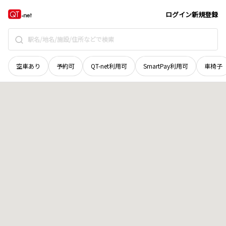
岩手県
一関市
旭町
地域選択で探す
ログイン
新規登録
空車あり
予約可
QT-net利用可
SmartPay利用可
車椅子