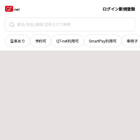
岩手県
一関市
萩荘
地域選択で探す
ログイン
新規登録
空車あり
予約可
QT-net利用可
SmartPay利用可
車椅子