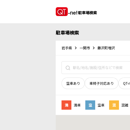
駐車場検索
駐車場検索
岩手県
一関市
藤沢町増沢
空車あり
車椅子対応あり
QT-
満
満車
空
空車
混
混雑