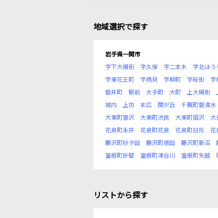
地域選択で探す
岩手県一関市
字下大槻街
字久保
字二本木
字北ほう
字東花王町
字柄貝
字柳町
字桜街
字
磐井町
駅前
大手町
大町
上大槻街
城内
上坊
末広
関が丘
千厩町磐清水
大東町猿沢
大東町渋民
大東町摺沢
大
花泉町永井
花泉町花泉
花泉町日形
花
藤沢町砂子田
藤沢町徳田
藤沢町新沼
室根町折壁
室根町津谷川
室根町矢越
リストから探す