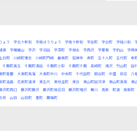
りょう
字北十軒街
字南ほうりょう
字南十軒街
字反町
字台町
字吸川街
樋渡
字機織山
字沢
字沼田
字深町
字相去
字西沢
字要害
字釣山
字鳴
上日照
川崎町薄衣
川崎町門崎
厳美町
狐禅寺
寿町
五十人町
五代町
幸
千厩町奥玉
千厩町清田
千厩町小梨
千厩町千厩
高崎町
滝沢
竹山町
田
東町曽慶
大東町鳥海
大東町中川
中央町
千代田町
銅谷町
中里
萩荘
八
泉町油島
花泉町涌津
東五代
東地主町
東台
東山町田河津
東山町長坂
東
藤沢町西口
藤沢町藤沢
藤沢町保呂羽
藤沢町増沢
舞川
真柴
町浦
南新町
弥栄
山目
山目町
豊町
蘭梅町