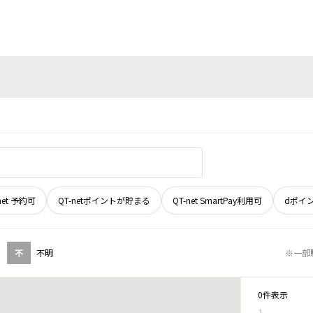
net 予約可
QT-netポイントが貯まる
QT-net SmartPay利用可
dポイ
不
不明
※一部
0件表示
1