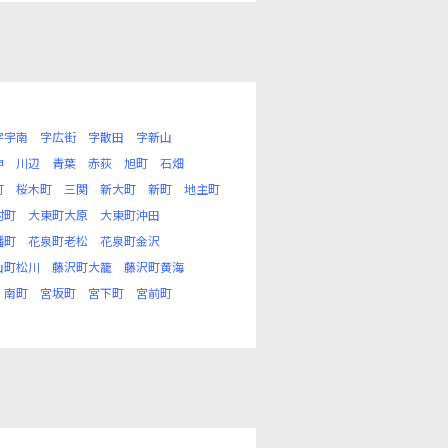
字宇南
字広街
字散田
字新山
神
川辺
青葉
赤荻
旭町
石畑
町
桜木町
三関
新大町
新町
地主町
村町
大東町大原
大東町沖田
幡町
花泉町老松
花泉町金沢
山町松川
藤沢町大籠
藤沢町黄海
南町
宮坂町
宮下町
宮前町