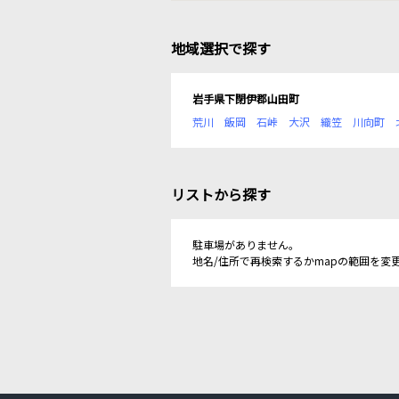
地域選択で探す
岩手県下閉伊郡山田町
荒川
飯岡
石峠
大沢
織笠
川向町
リストから探す
駐車場がありません。
地名/住所で再検索するかmapの範囲を変