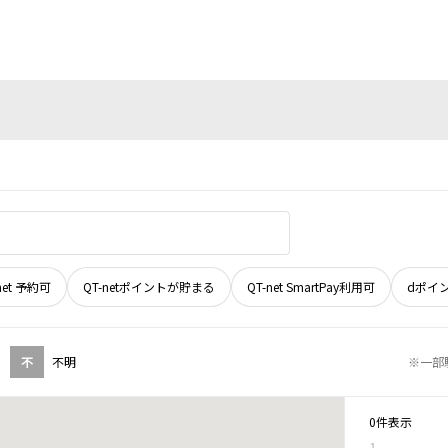
net 予約可
QT-netポイントが貯まる
QT-net SmartPay利用可
dポイ
不
不明
※一部
0件表示
1