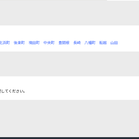
北浜町
後楽町
境田町
中央町
豊間根
長崎
八幡町
船越
山田
更してください。