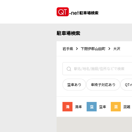
駐車場検索
駐車場検索
岩手県
下閉伊郡山田町
大沢
空車あり
車椅子対応あり
QT-
満
満車
空
空車
混
混雑