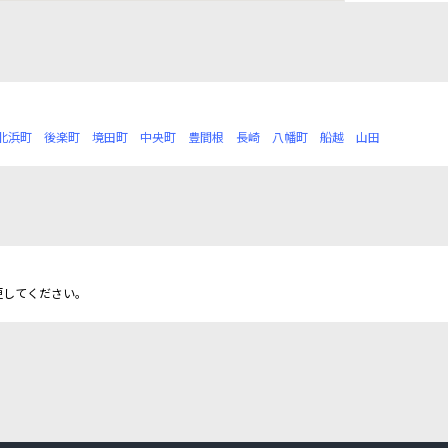
北浜町
後楽町
境田町
中央町
豊間根
長崎
八幡町
船越
山田
更してください。