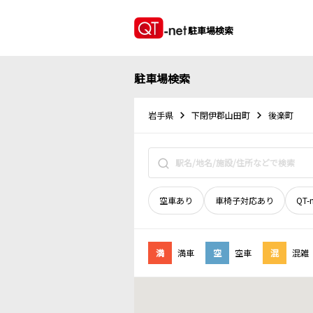
駐車場検索
駐車場検索
岩手県
下閉伊郡山田町
後楽町
空車あり
車椅子対応あり
QT-
満
満車
空
空車
混
混雑