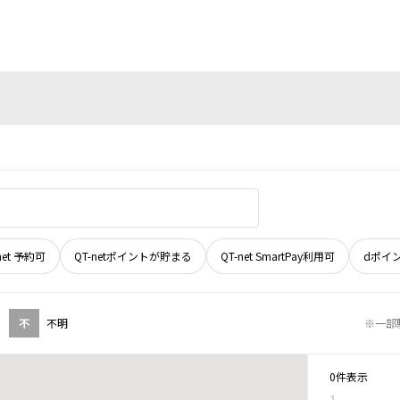
net 予約可
QT-netポイントが貯まる
QT-net SmartPay利用可
dポイ
不
不明
※一部
0件表示
1