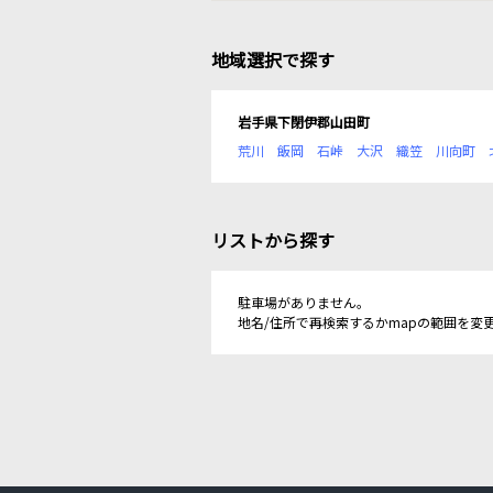
地域選択で探す
岩手県下閉伊郡山田町
荒川
飯岡
石峠
大沢
織笠
川向町
リストから探す
駐車場がありません。
地名/住所で再検索するかmapの範囲を変