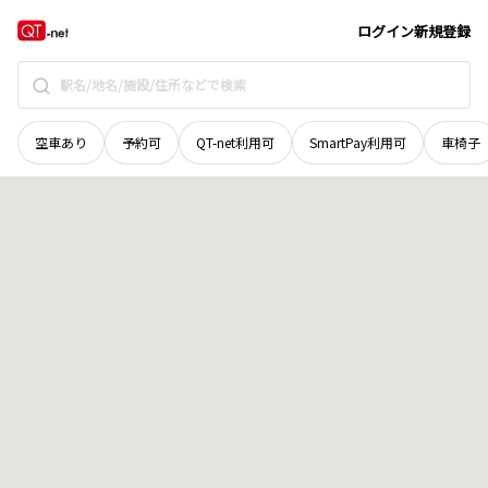
岩手県
下閉伊郡岩泉町
下有芸
地域選択で探す
ログイン
新規登録
空車あり
予約可
QT-net利用可
SmartPay利用可
車椅子