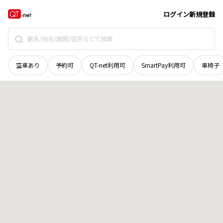
岩手県
下閉伊郡普代村
第十一地割字柏木平
地域選択で探す
ログイン
新規登録
空車あり
予約可
QT-net利用可
SmartPay利用可
車椅子