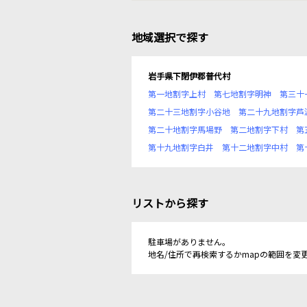
地域選択で探す
岩手県下閉伊郡普代村
第一地割字上村
第七地割字明神
第三十
第二十三地割字小谷地
第二十九地割字芦
第二十地割字馬場野
第二地割字下村
第
第十九地割字白井
第十二地割字中村
第
リストから探す
駐車場がありません。
地名/住所で再検索するかmapの範囲を変