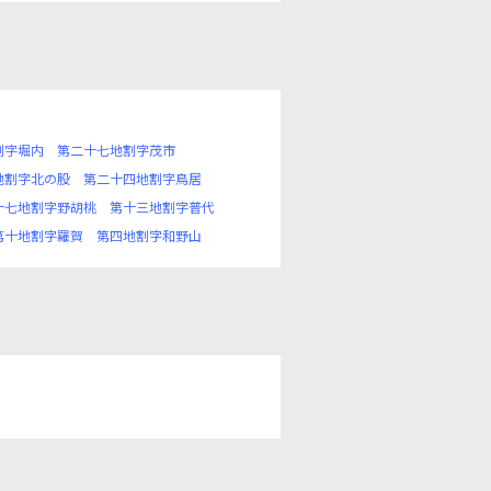
割字堀内
第二十七地割字茂市
地割字北の股
第二十四地割字鳥居
十七地割字野胡桃
第十三地割字普代
第十地割字羅賀
第四地割字和野山