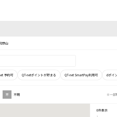
和野山
net 予約可
QT-netポイントが貯まる
QT-net SmartPay利用可
dポイ
不
不明
※一部
0件表示
1