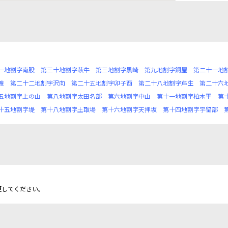
一地割字南股
第三十地割字萩牛
第三地割字黒崎
第九地割字銅屋
第二十一地
渡
第二十二地割字沢向
第二十五地割字卯子酉
第二十八地割字芦生
第二十六
五地割字上の山
第八地割字太田名部
第六地割字中山
第十一地割字柏木平
第
十五地割字堤
第十八地割字土取場
第十六地割字天拝坂
第十四地割字宇留部
更してください。