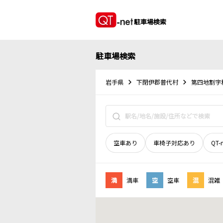
駐車場検索
駐車場検索
岩手県
下閉伊郡普代村
第四地割字
空車あり
車椅子対応あり
QT-
満
満車
空
空車
混
混雑