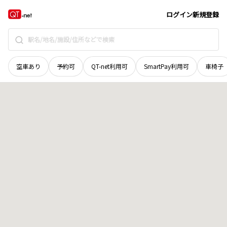
岩手県
下閉伊郡田野畑村
子木屋敷
地域選択で探す
ログイン
新規登録
空車あり
予約可
QT-net利用可
SmartPay利用可
車椅子