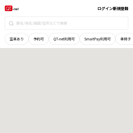
岩手県
下閉伊郡田野畑村
猿山
地域選択で探す
ログイン
新規登録
空車あり
予約可
QT-net利用可
SmartPay利用可
車椅子