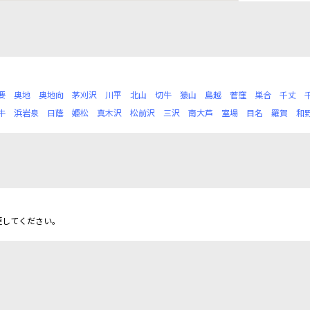
要
奥地
奥地向
茅刈沢
川平
北山
切牛
猿山
島越
菅窪
巣合
千丈
牛
浜岩泉
日蔭
姫松
真木沢
松前沢
三沢
南大芦
室場
目名
羅賀
和
更してください。