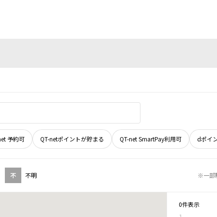
net 予約可
QT-netポイントが貯まる
QT-net SmartPay利用可
dポイ
不
不明
※一部
0件表示
1