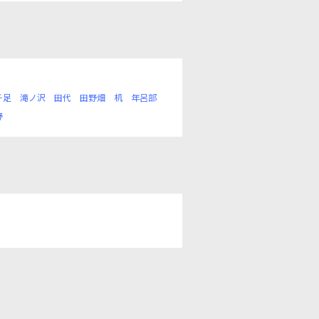
千足
滝ノ沢
田代
田野畑
机
年呂部
野