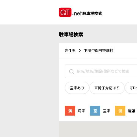
駐車場検索
駐車場検索
岩手県
下閉伊郡田野畑村
空車あり
車椅子対応あり
QT-
満
満車
空
空車
混
混雑