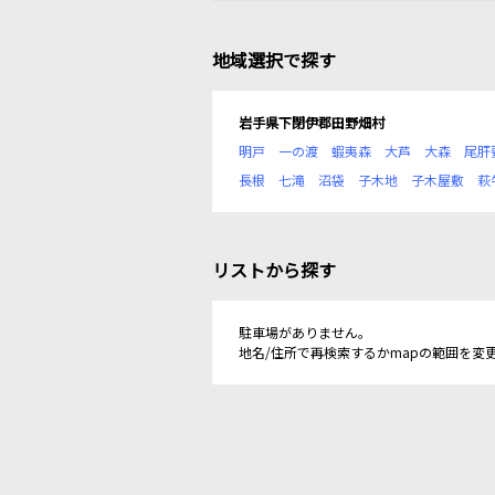
地域選択で探す
岩手県下閉伊郡田野畑村
明戸
一の渡
蝦夷森
大芦
大森
尾肝
長根
七滝
沼袋
子木地
子木屋敷
萩
リストから探す
駐車場がありません。
地名/住所で再検索するかmapの範囲を変