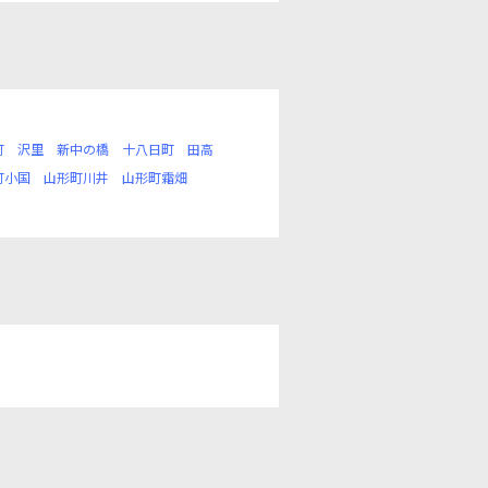
町
沢里
新中の橋
十八日町
田高
町小国
山形町川井
山形町霜畑