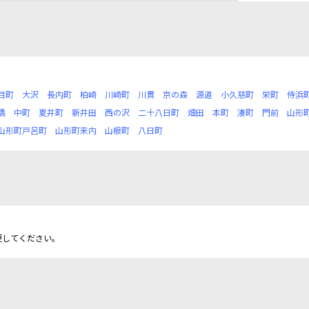
目町
大沢
長内町
柏崎
川崎町
川貫
京の森
源道
小久慈町
栄町
侍浜
橋
中町
夏井町
新井田
西の沢
二十八日町
畑田
本町
湊町
門前
山形
山形町戸呂町
山形町来内
山根町
八日町
更してください。