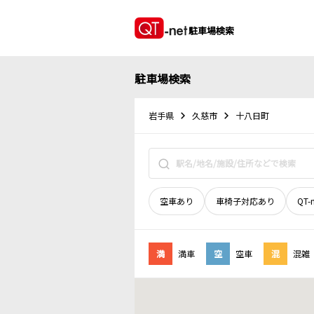
駐車場検索
駐車場検索
岩手県
久慈市
十八日町
空車あり
車椅子対応あり
QT-
満
満車
空
空車
混
混雑