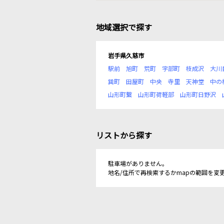
地域選択で探す
岩手県久慈市
駅前
旭町
荒町
宇部町
枝成沢
大川
巽町
田屋町
中央
寺里
天神堂
中の
山形町繋
山形町荷軽部
山形町日野沢
リストから探す
駐車場がありません。
地名/住所で再検索するかmapの範囲を変