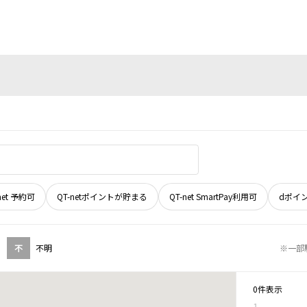
net 予約可
QT-netポイントが貯まる
QT-net SmartPay利用可
dポイ
不
不明
※一部
0件表示
1