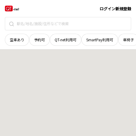
岩手県
久慈市
夏井町
地域選択で探す
ログイン
新規登録
空車あり
予約可
QT-net利用可
SmartPay利用可
車椅子