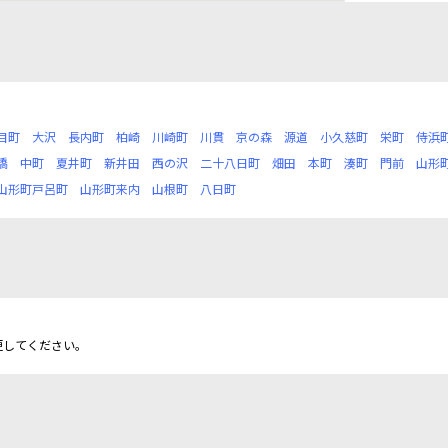
目町
大沢
長内町
柏崎
川崎町
川貫
京の森
源道
小久慈町
栄町
侍浜
橋
中町
夏井町
新井田
西の沢
二十八日町
畑田
本町
湊町
門前
山形
山形町戸呂町
山形町来内
山根町
八日町
更してください。