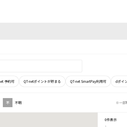
net 予約可
QT-netポイントが貯まる
QT-net SmartPay利用可
dポイ
不
不明
※一部
0件表示
1