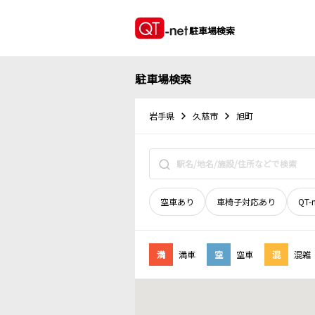
駐車場検索
駐車場検索
岩手県
久慈市
旭町
空車あり
車椅子対応あり
QT-
満
満車
空
空車
混
混雑