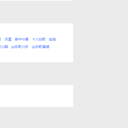
町
沢里
新中の橋
十八日町
田高
町小国
山形町川井
山形町霜畑