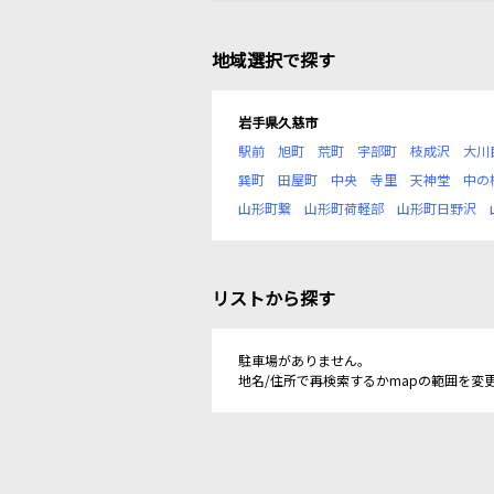
地域選択で探す
岩手県久慈市
駅前
旭町
荒町
宇部町
枝成沢
大川
巽町
田屋町
中央
寺里
天神堂
中の
山形町繋
山形町荷軽部
山形町日野沢
リストから探す
駐車場がありません。
地名/住所で再検索するかmapの範囲を変