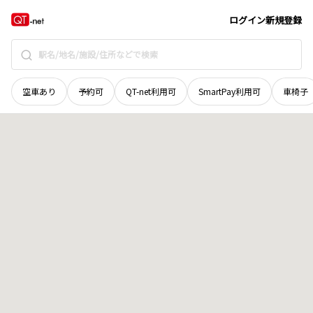
岩手県
久慈市
田高
地域選択で探す
ログイン
新規登録
空車あり
予約可
QT-net利用可
SmartPay利用可
車椅子