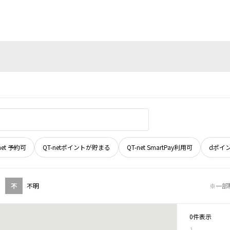
net 予約可
QT-netポイントが貯まる
QT-net SmartPay利用可
dポイ
不
不明
※一部
0件表示
1