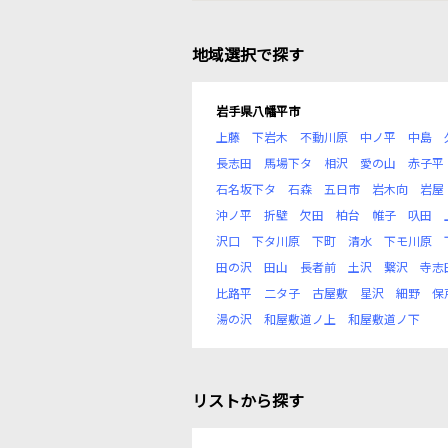
地域選択で探す
岩手県八幡平市
上藤
下岩木
不動川原
中ノ平
中島
長志田
馬場下タ
相沢
愛の山
赤子平
石名坂下タ
石森
五日市
岩木向
岩屋
沖ノ平
折壁
欠田
柏台
帷子
叺田
沢口
下タ川原
下町
清水
下モ川原
田の沢
田山
長者前
土沢
繋沢
寺志
比路平
二タ子
古屋敷
星沢
細野
保
湯の沢
和屋敷道ノ上
和屋敷道ノ下
リストから探す