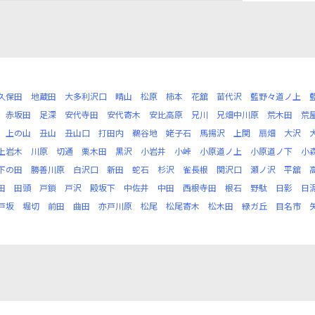
久保田
地蔵田
大多利沢口
晴山
松原
柿本
花舘
苗代沢
藍野々道ノ上
赤坂田
足深
安代寺田
安代寄木
安比高原
兄川
兄畑中川原
荒木田
荒
上の山
丑山
丑山口
打田内
鵜谷地
姥子石
馬揚沢
上関
扇畑
大沢
上岩木
川原
切通
栗木田
黒沢
小岩井
小峠
小原道ノ上
小原道ノ下
小
下の田
勝善川原
白沢口
新田
蛇石
杉沢
雀長根
関沢口
瀬ノ沢
平舘
田
田頭
戸鎖
戸沢
殿坂下
中佐井
中田
西根寺田
根石
野駄
日影
日
戸坂
堀切
前田
曲田
亦戸川原
松尾
松尾寄木
松木田
緑ガ丘
目名市