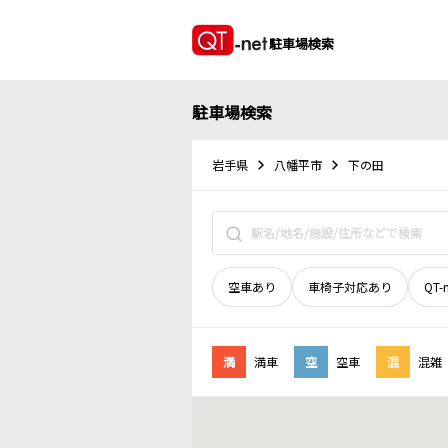
駐車場検索
駐車場検索
岩手県
八幡平市
下の田
空車あり
車椅子対応あり
QT-
満
満車
空
空車
混
混雑