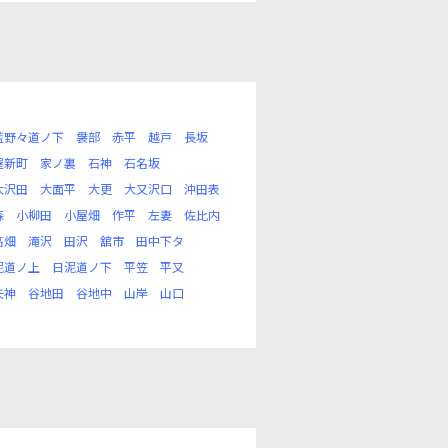
藍野々道ノ下
袰部
赤平
越戸
長坂
屋新町
家ノ裏
石神
石名坂
大沢田
大面平
大更
大又沢口
沖田表
森
小柳田
小屋畑
作平
左妻
佐比内
高畑
滝沢
田沢
舘市
田中下タ
泥道ノ上
日泥道ノ下
平笠
平又
矢神
谷地田
谷地中
山岸
山口