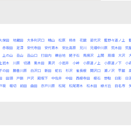
久保田
地蔵田
大多利沢口
晴山
松原
柿本
花舘
苗代沢
藍野々道ノ上
赤坂田
足深
安代寺田
安代寄木
安比高原
兄川
兄畑中川原
荒木田
荒
上の山
丑山
丑山口
打田内
鵜谷地
姥子石
馬揚沢
上関
扇畑
大沢
上岩木
川原
切通
栗木田
黒沢
小岩井
小峠
小原道ノ上
小原道ノ下
小
下の田
勝善川原
白沢口
新田
蛇石
杉沢
雀長根
関沢口
瀬ノ沢
平舘
田
田頭
戸鎖
戸沢
殿坂下
中佐井
中田
西根寺田
根石
野駄
日影
日
戸坂
堀切
前田
曲田
亦戸川原
松尾
松尾寄木
松木田
緑ガ丘
目名市