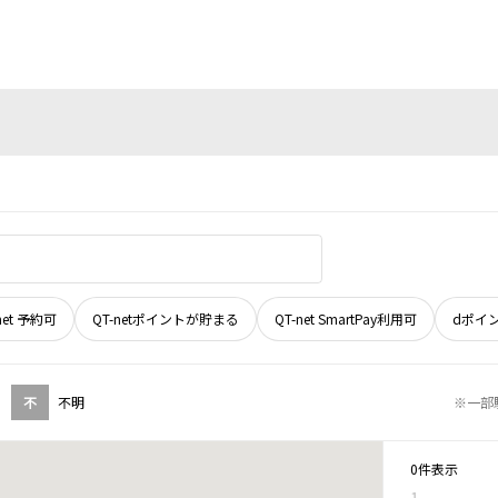
net 予約可
QT-netポイントが貯まる
QT-net SmartPay利用可
dポイ
不
不明
※一部
0件表示
1