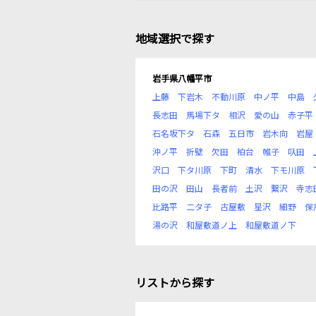
地域選択で探す
岩手県八幡平市
上藤
下岩木
不動川原
中ノ平
中島
長志田
馬場下タ
相沢
愛の山
赤子平
石名坂下タ
石森
五日市
岩木向
岩屋
沖ノ平
折壁
欠田
柏台
帷子
叺田
沢口
下タ川原
下町
清水
下モ川原
田の沢
田山
長者前
土沢
繋沢
寺志
比路平
二タ子
古屋敷
星沢
細野
保
湯の沢
和屋敷道ノ上
和屋敷道ノ下
リストから探す