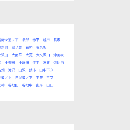
藍野々道ノ下
袰部
赤平
越戸
長坂
屋新町
家ノ裏
石神
石名坂
大沢田
大面平
大更
大又沢口
沖田表
森
小柳田
小屋畑
作平
左妻
佐比内
高畑
滝沢
田沢
舘市
田中下タ
泥道ノ上
日泥道ノ下
平笠
平又
矢神
谷地田
谷地中
山岸
山口