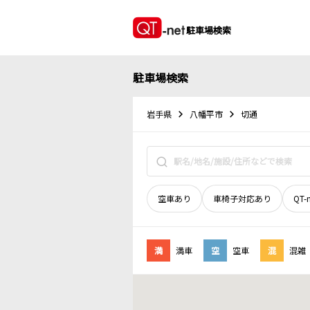
駐車場検索
駐車場検索
岩手県
八幡平市
切通
空車あり
車椅子対応あり
QT-
満
満車
空
空車
混
混雑