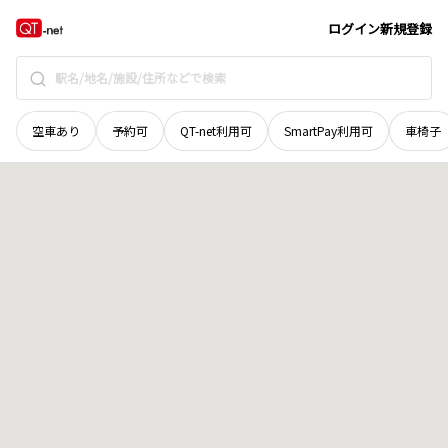
岩手県
八幡平市
寺志田
地域選択で探す
ログイン
新規登録
空車あり
予約可
QT-net利用可
SmartPay利用可
車椅子