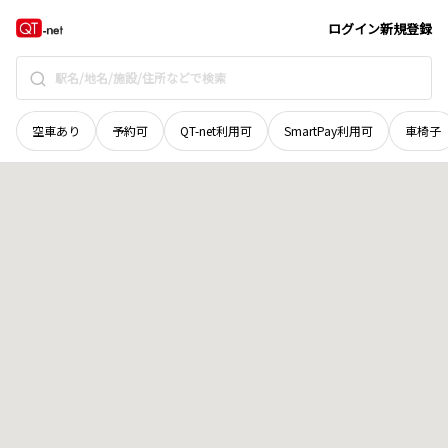
岩手県
八幡平市
扇畑
地域選択で探す
ログイン
新規登録
空車あり
予約可
QT-net利用可
SmartPay利用可
車椅子