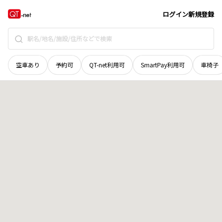
岩手県
八幡平市
松原
地域選択で探す
ログイン
新規登録
空車あり
予約可
QT-net利用可
SmartPay利用可
車椅子