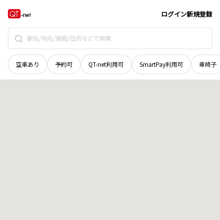
岩手県
八幡平市
越戸
地域選択で探す
ログイン
新規登録
空車あり
予約可
QT-net利用可
SmartPay利用可
車椅子