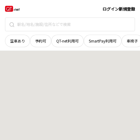
岩手県
八幡平市
足深
地域選択で探す
ログイン
新規登録
空車あり
予約可
QT-net利用可
SmartPay利用可
車椅子