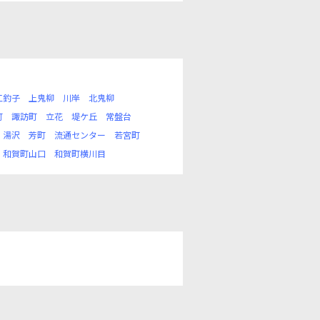
江釣子
上鬼柳
川岸
北鬼柳
町
諏訪町
立花
堤ケ丘
常盤台
湯沢
芳町
流通センター
若宮町
和賀町山口
和賀町横川目