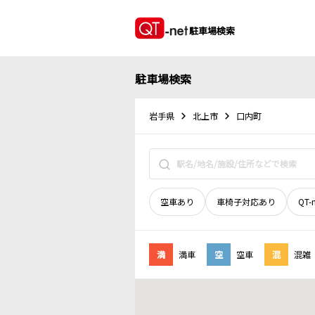
駐車場検索
駐車場検索
岩手県
北上市
口内町
空車あり
車椅子対応あり
QT-
満
満車
空
空車
混
混雑