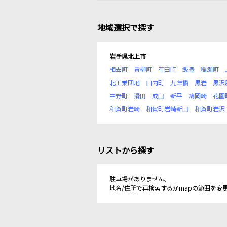
地域選択で探す
岩手県北上市
相去町
青柳町
有田町
飯豊
稲瀬町
北工業団地
口内町
九年橋
黒岩
黒沢
中野町
滑田
成田
新平
鳩岡崎
花園
和賀町岩崎
和賀町岩崎新田
和賀町岩沢
リストから探す
駐車場がありません。
地名/住所で再検索するかmapの範囲を変