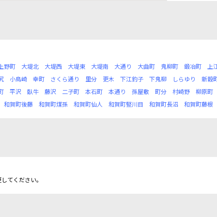
上野町
大堤北
大堤西
大堤東
大堤南
大通り
大曲町
鬼柳町
鍛冶町
上
尻
小鳥崎
幸町
さくら通り
里分
更木
下江釣子
下鬼柳
しらゆり
新穀
町
平沢
臥牛
藤沢
二子町
本石町
本通り
孫屋敷
町分
村崎野
柳原町
和賀町後藤
和賀町煤孫
和賀町仙人
和賀町竪川目
和賀町長沼
和賀町藤根
更してください。