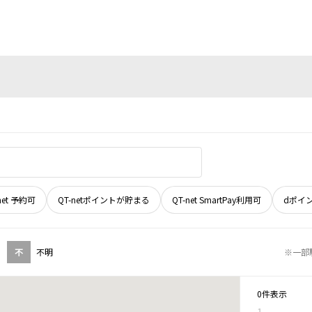
net 予約可
QT-netポイントが貯まる
QT-net SmartPay利用可
dポイ
不
不明
※一部
0件表示
1