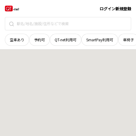
岩手県
北上市
和賀町藤根
地域選択で探す
ログイン
新規登録
空車あり
予約可
QT-net利用可
SmartPay利用可
車椅子