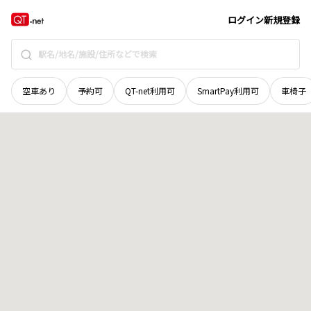
岩手県
北上市
新平
地域選択で探す
ログイン
新規登録
空車あり
予約可
QT-net利用可
SmartPay利用可
車椅子