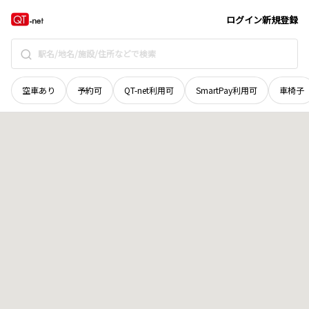
岩手県
和賀郡西和賀町
中村
地域選択で探す
ログイン
新規登録
空車あり
予約可
QT-net利用可
SmartPay利用可
車椅子