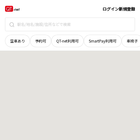
岩手県
和賀郡西和賀町
湯川
地域選択で探す
ログイン
新規登録
空車あり
予約可
QT-net利用可
SmartPay利用可
車椅子