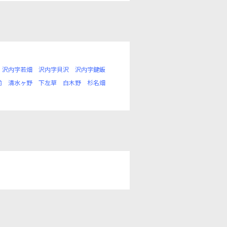
沢内字若畑
沢内字貝沢
沢内字鍵飯
前
清水ヶ野
下左草
白木野
杉名畑