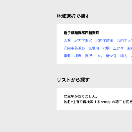
地域選択で探す
岩手県和賀郡西和賀町
大石
沢内字両沢
沢内字前郷
沢内字大
沢内字長瀬野
無地内
穴明
上野々
越
巣郷
槻沢
寅沢
中村
野々宿
細内
リストから探す
駐車場がありません。
地名/住所で再検索するかmapの範囲を変