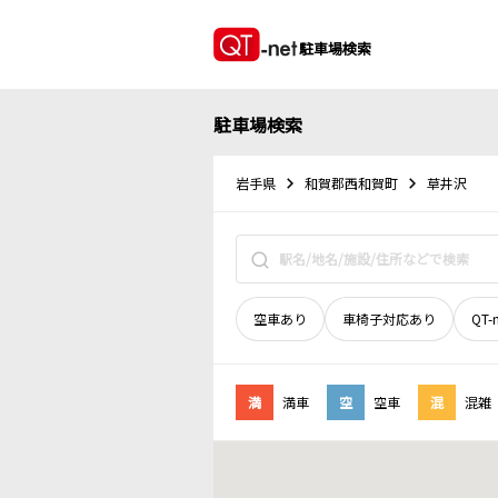
駐車場検索
駐車場検索
岩手県
和賀郡西和賀町
草井沢
空車あり
車椅子対応あり
QT-
満
満車
空
空車
混
混雑