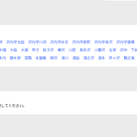
野
沢内字太田
沢内字川舟
沢内字弁天
沢内字新町
沢内字泉沢
沢内字猿橋
中畑
大沓
大渡
甲子
桂子沢
樺沢
川尻
草井沢
小繋沢
左草
沢中
下
本内
間木野
耳取
本屋敷
柳沢
湯川
湯田
湯之沢
湯本
芦ヶ沢
鷲之巣
更してください。