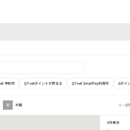
net 予約可
QT-netポイントが貯まる
QT-net SmartPay利用可
dポイ
不
不明
※一部
0件表示
1