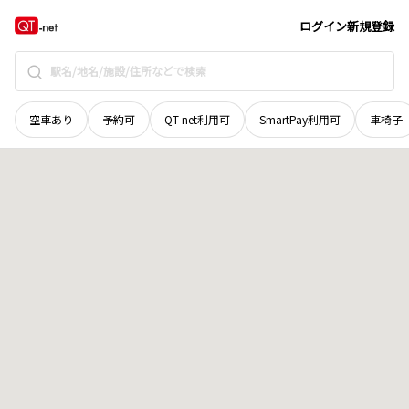
岩手県
奥州市
水沢上姉体
地域選択で探す
ログイン
新規登録
空車あり
予約可
QT-net利用可
SmartPay利用可
車椅子