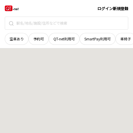
岩手県
奥州市
水沢真城が丘
地域選択で探す
ログイン
新規登録
空車あり
予約可
QT-net利用可
SmartPay利用可
車椅子