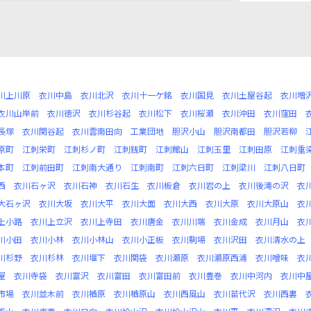
川上川原
衣川中島
衣川北沢
衣川十一ケ銘
衣川国見
衣川土屋谷起
衣川増
衣川山岸前
衣川徳沢
衣川杉谷起
衣川松下
衣川桜瀬
衣川沖田
衣川窪田
長塚
衣川関谷起
衣川雲南田向
工業団地
胆沢小山
胆沢南都田
胆沢若柳
原町
江刺栄町
江刺杉ノ町
江刺銭町
江刺館山
江刺玉里
江刺田原
江刺重
本町
江刺前田町
江刺南大通り
江刺南町
江刺六日町
江刺梁川
江刺八日町
西
衣川石ヶ沢
衣川石神
衣川石生
衣川板倉
衣川岩の上
衣川後滝の沢
衣
大石ヶ沢
衣川大坂
衣川大平
衣川大面
衣川大西
衣川大原
衣川大原山
衣
上小路
衣川上立沢
衣川上寺田
衣川唐金
衣川川端
衣川金成
衣川月山
衣
川小田
衣川小林
衣川小林山
衣川小正板
衣川駒場
衣川沢田
衣川清水の上
川杉野
衣川杉林
衣川堰下
衣川関袋
衣川瀬原
衣川瀬原西浦
衣川噌味
衣
屋
衣川寺袋
衣川富沢
衣川富田
衣川富田前
衣川豊巻
衣川中河内
衣川中
市場
衣川並木前
衣川楢原
衣川楢原山
衣川西風山
衣川苗代沢
衣川西裏