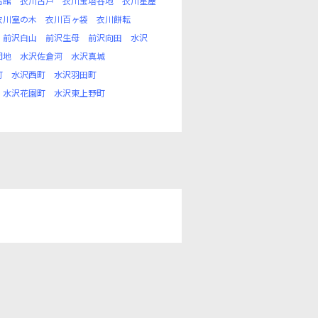
古館
衣川古戸
衣川宝塔谷地
衣川星屋
衣川室の木
衣川百ヶ袋
衣川餅転
前沢白山
前沢生母
前沢向田
水沢
団地
水沢佐倉河
水沢真城
町
水沢西町
水沢羽田町
水沢花園町
水沢東上野町