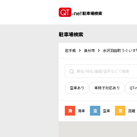
駐車場検索
駐車場検索
岩手県
奥州市
水沢羽田町うぐいす
空車あり
車椅子対応あり
QT-
満
満車
空
空車
混
混雑