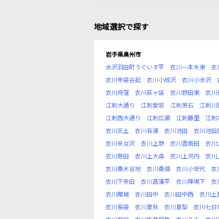
地域選択で探す
岩手県奥州市
水沢羽田町うぐいす平
衣川一本木東
衣
衣川寺袋谷起
衣川小成沢
衣川小水沢
衣川舟窪
衣川荻ヶ袋
衣川野田東
衣川
江刺大通り
江刺愛宕
江刺男石
江刺川
江刺西大通り
江刺広瀬
江刺藤里
江刺
衣川天土
衣川有浦
衣川池田
衣川池田
衣川采女沢
衣川上野
衣川雲南田
衣川
衣川懸田
衣川上大森
衣川上河内
衣川
衣川桑木谷地
衣川桑畑
衣川小安代
衣
衣川下寺田
衣川菖蒲平
衣川陣場下
衣
衣川館城
衣川田中
衣川田中西
衣川土
衣川長袋
衣川夏秋
衣川夏梨
衣川七日