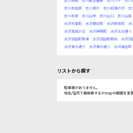
衣川野田
衣川能登屋敷
衣川八千
衣川
衣川本田原
衣川真打
衣川前滝の沢
衣
衣川本巻
衣川山岸
衣川山口
衣川山田
水沢秋葉町
水沢朝日町
水沢姉体町
水
水沢真城が丘
水沢神明町
水沢太日通り
水沢羽田町駅東
水沢羽田町駅前
水沢羽
水沢東大通り
水沢東中通り
水沢福吉町
リストから探す
駐車場がありません。
地名/住所で再検索するかmapの範囲を変