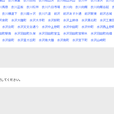
張山
衣川東裏
衣川日向
衣川桧山沢
衣川桧山沢山
衣川平
衣川深沢
衣川
川馬懸
衣川正板
衣川松林
衣川六日市場
衣川向
衣川向館
衣川向館谷起
衣川横道下
衣川葭ヶ沢
衣川六道
前沢
前沢あすか通
前沢駅東
前沢古城
沢泉町
水沢大鐘町
水沢大手町
水沢卸町
水沢上姉体
水沢黒石町
水沢工業
水沢台町
水沢天文台通り
水沢中上野町
水沢中田町
水沢中町
水沢西上野
田町駅南
水沢羽田町久保
水沢羽田町宝生
水沢羽田町宝柳木
水沢羽田町向畑
水沢袋町
水沢星ガ丘町
水沢南大鐘
水沢南町
水沢宮下町
水沢山崎町
更してください。