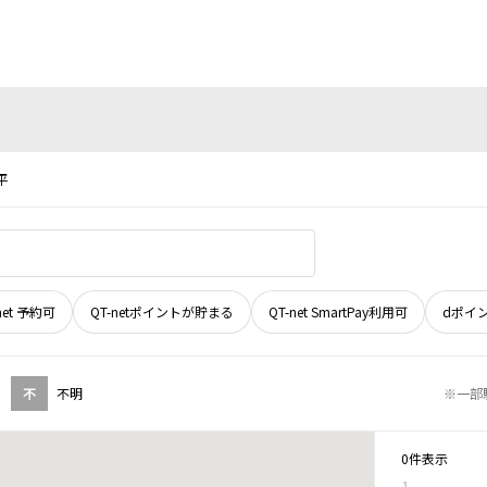
平
net 予約可
QT-netポイントが貯まる
QT-net SmartPay利用可
dポイ
不
不明
※一部
0件表示
1