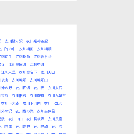
沢
衣川壁ヶ沢
衣川姥神谷起
衣川竹の中
衣川細田
衣川細畑
江刺伊手
江刺稲瀬
江刺岩谷堂
染寺
江刺豊田町
江刺中町
江刺米里
衣川愛宕下
衣川天田
川後山
衣川畦畑
衣川畦畑山
川沖の野
衣川押切
衣川表
衣川女石
川衣原
衣川旧殿
衣川鞍掛
衣川九輪堂
衣川下大森
衣川下河内
衣川下立沢
川外の沢
衣川鷹の巣
衣川高保呂
屋敷
衣川中山
衣川長板沢
衣川長嚢
衣川西窪
衣川沼野
衣川野崎
衣川除