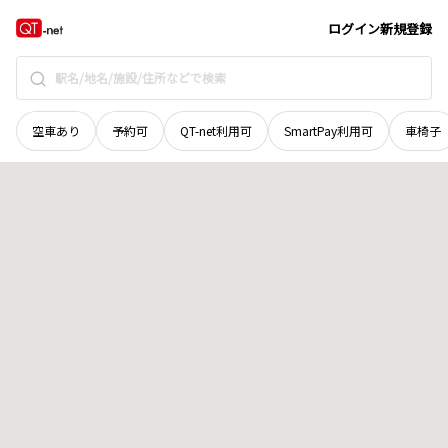
岩手県
奥州市
水沢西上野町
地域選択で探す
ログイン
新規登録
空車あり
予約可
QT-net利用可
SmartPay利用可
車椅子