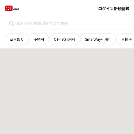
岩手県
奥州市
衣川堰下
地域選択で探す
ログイン
新規登録
空車あり
予約可
QT-net利用可
SmartPay利用可
車椅子