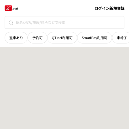
岩手県
奥州市
衣川姥神谷起
地域選択で探す
ログイン
新規登録
空車あり
予約可
QT-net利用可
SmartPay利用可
車椅子