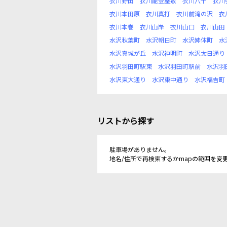
衣川野田
衣川能登屋敷
衣川八千
衣川
衣川本田原
衣川真打
衣川前滝の沢
衣
衣川本巻
衣川山岸
衣川山口
衣川山田
水沢秋葉町
水沢朝日町
水沢姉体町
水
水沢真城が丘
水沢神明町
水沢太日通り
水沢羽田町駅東
水沢羽田町駅前
水沢羽
水沢東大通り
水沢東中通り
水沢福吉町
リストから探す
駐車場がありません。
地名/住所で再検索するかmapの範囲を変