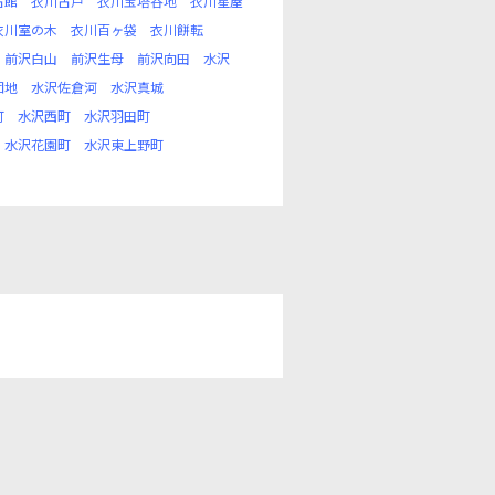
古館
衣川古戸
衣川宝塔谷地
衣川星屋
衣川室の木
衣川百ヶ袋
衣川餅転
前沢白山
前沢生母
前沢向田
水沢
団地
水沢佐倉河
水沢真城
町
水沢西町
水沢羽田町
水沢花園町
水沢東上野町