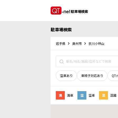
駐車場検索
駐車場検索
岩手県
奥州市
衣川小林山
空車あり
車椅子対応あり
QT-
満
満車
空
空車
混
混雑