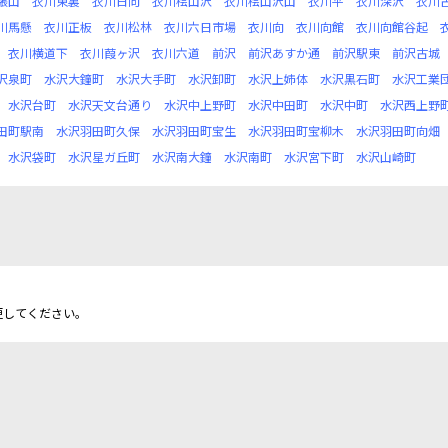
張山
衣川東裏
衣川日向
衣川桧山沢
衣川桧山沢山
衣川平
衣川深沢
衣川
川馬懸
衣川正板
衣川松林
衣川六日市場
衣川向
衣川向館
衣川向館谷起
衣川横道下
衣川葭ヶ沢
衣川六道
前沢
前沢あすか通
前沢駅東
前沢古城
沢泉町
水沢大鐘町
水沢大手町
水沢卸町
水沢上姉体
水沢黒石町
水沢工業
水沢台町
水沢天文台通り
水沢中上野町
水沢中田町
水沢中町
水沢西上野
田町駅南
水沢羽田町久保
水沢羽田町宝生
水沢羽田町宝柳木
水沢羽田町向畑
水沢袋町
水沢星ガ丘町
水沢南大鐘
水沢南町
水沢宮下町
水沢山崎町
更してください。