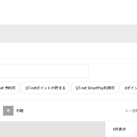
net 予約可
QT-netポイントが貯まる
QT-net SmartPay利用可
dポイ
不
不明
※一部
0件表示
1