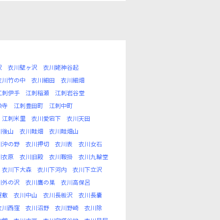
沢
衣川壁ヶ沢
衣川姥神谷起
衣川竹の中
衣川細田
衣川細畑
江刺伊手
江刺稲瀬
江刺岩谷堂
染寺
江刺豊田町
江刺中町
江刺米里
衣川愛宕下
衣川天田
川後山
衣川畦畑
衣川畦畑山
川沖の野
衣川押切
衣川表
衣川女石
川衣原
衣川旧殿
衣川鞍掛
衣川九輪堂
衣川下大森
衣川下河内
衣川下立沢
川外の沢
衣川鷹の巣
衣川高保呂
屋敷
衣川中山
衣川長板沢
衣川長嚢
衣川西窪
衣川沼野
衣川野崎
衣川除