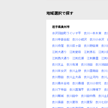
地域選択で探す
岩手県奥州市
水沢羽田町うぐいす平
衣川一本木東
衣
衣川寺袋谷起
衣川小成沢
衣川小水沢
衣川舟窪
衣川荻ヶ袋
衣川野田東
衣川
江刺大通り
江刺愛宕
江刺男石
江刺川
江刺西大通り
江刺広瀬
江刺藤里
江刺
衣川天土
衣川有浦
衣川池田
衣川池田
衣川采女沢
衣川上野
衣川雲南田
衣川
衣川懸田
衣川上大森
衣川上河内
衣川
衣川桑木谷地
衣川桑畑
衣川小安代
衣
衣川下寺田
衣川菖蒲平
衣川陣場下
衣
衣川館城
衣川田中
衣川田中西
衣川土
衣川長袋
衣川夏秋
衣川夏梨
衣川七日