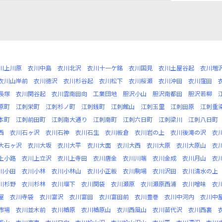
川上川原
衣川中島
衣川北沢
衣川十一ケ銘
衣川国見
衣川土屋谷起
衣川増
衣川山岸前
衣川徳沢
衣川杉谷起
衣川松下
衣川桜瀬
衣川沖田
衣川窪田
長塚
衣川関谷起
衣川雲南田向
工業団地
胆沢小山
胆沢南都田
胆沢若柳
原町
江刺栄町
江刺杉ノ町
江刺銭町
江刺館山
江刺玉里
江刺田原
江刺重
本町
江刺前田町
江刺南大通り
江刺南町
江刺六日町
江刺梁川
江刺八日町
西
衣川石ヶ沢
衣川石神
衣川石生
衣川板倉
衣川岩の上
衣川後滝の沢
衣
大石ヶ沢
衣川大坂
衣川大平
衣川大面
衣川大西
衣川大原
衣川大原山
衣
上小路
衣川上立沢
衣川上寺田
衣川唐金
衣川川端
衣川金成
衣川月山
衣
川小田
衣川小林
衣川小林山
衣川小正板
衣川駒場
衣川沢田
衣川清水の上
川杉野
衣川杉林
衣川堰下
衣川関袋
衣川瀬原
衣川瀬原西浦
衣川噌味
衣
屋
衣川寺袋
衣川富沢
衣川富田
衣川富田前
衣川豊巻
衣川中河内
衣川中
市場
衣川並木前
衣川楢原
衣川楢原山
衣川西風山
衣川苗代沢
衣川西裏