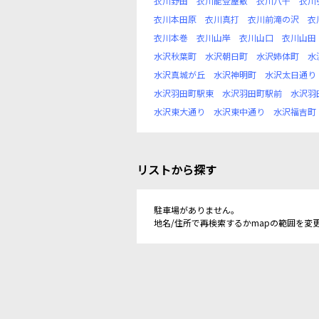
衣川野田
衣川能登屋敷
衣川八千
衣川
衣川本田原
衣川真打
衣川前滝の沢
衣
衣川本巻
衣川山岸
衣川山口
衣川山田
水沢秋葉町
水沢朝日町
水沢姉体町
水
水沢真城が丘
水沢神明町
水沢太日通り
水沢羽田町駅東
水沢羽田町駅前
水沢羽
水沢東大通り
水沢東中通り
水沢福吉町
リストから探す
駐車場がありません。
地名/住所で再検索するかmapの範囲を変