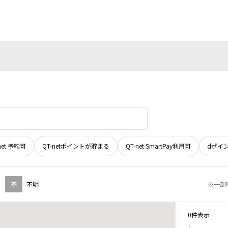
net 予約可
QT-netポイントが貯まる
QT-net SmartPay利用可
dポイ
不
不明
※一部
0件表示
1