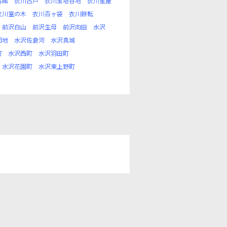
古館
衣川古戸
衣川宝塔谷地
衣川星屋
衣川室の木
衣川百ヶ袋
衣川餅転
前沢白山
前沢生母
前沢向田
水沢
団地
水沢佐倉河
水沢真城
町
水沢西町
水沢羽田町
水沢花園町
水沢東上野町