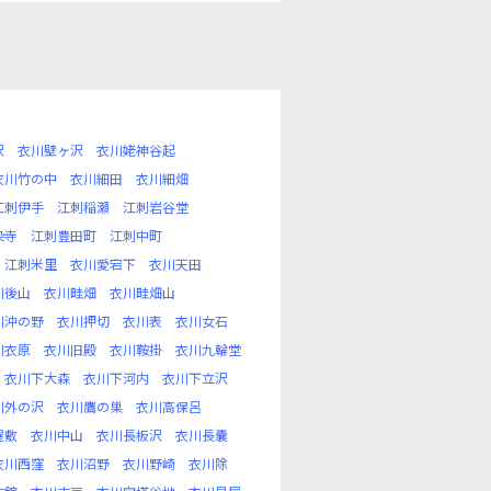
沢
衣川壁ヶ沢
衣川姥神谷起
衣川竹の中
衣川細田
衣川細畑
江刺伊手
江刺稲瀬
江刺岩谷堂
染寺
江刺豊田町
江刺中町
江刺米里
衣川愛宕下
衣川天田
川後山
衣川畦畑
衣川畦畑山
川沖の野
衣川押切
衣川表
衣川女石
川衣原
衣川旧殿
衣川鞍掛
衣川九輪堂
衣川下大森
衣川下河内
衣川下立沢
川外の沢
衣川鷹の巣
衣川高保呂
屋敷
衣川中山
衣川長板沢
衣川長嚢
衣川西窪
衣川沼野
衣川野崎
衣川除