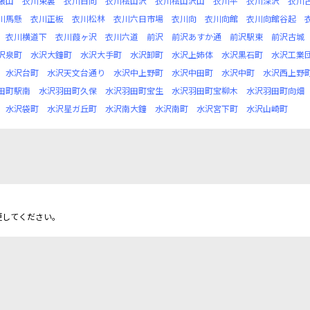
張山
衣川東裏
衣川日向
衣川桧山沢
衣川桧山沢山
衣川平
衣川深沢
衣川
川馬懸
衣川正板
衣川松林
衣川六日市場
衣川向
衣川向館
衣川向館谷起
衣川横道下
衣川葭ヶ沢
衣川六道
前沢
前沢あすか通
前沢駅東
前沢古城
沢泉町
水沢大鐘町
水沢大手町
水沢卸町
水沢上姉体
水沢黒石町
水沢工業
水沢台町
水沢天文台通り
水沢中上野町
水沢中田町
水沢中町
水沢西上野
田町駅南
水沢羽田町久保
水沢羽田町宝生
水沢羽田町宝柳木
水沢羽田町向畑
水沢袋町
水沢星ガ丘町
水沢南大鐘
水沢南町
水沢宮下町
水沢山崎町
更してください。