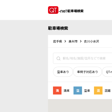
駐車場検索
駐車場検索
岩手県
奥州市
衣川小水沢
空車あり
車椅子対応あり
QT-
満
満車
空
空車
混
混雑