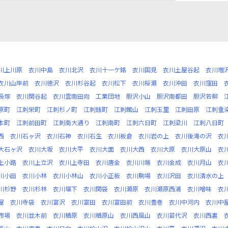
川上川原
衣川中島
衣川北沢
衣川十一ケ銘
衣川国見
衣川土屋谷起
衣川増
衣川山岸前
衣川徳沢
衣川杉谷起
衣川松下
衣川桜瀬
衣川沖田
衣川窪田
長塚
衣川関谷起
衣川雲南田向
工業団地
胆沢小山
胆沢南都田
胆沢若柳
原町
江刺栄町
江刺杉ノ町
江刺銭町
江刺館山
江刺玉里
江刺田原
江刺重
本町
江刺前田町
江刺南大通り
江刺南町
江刺六日町
江刺梁川
江刺八日町
西
衣川石ヶ沢
衣川石神
衣川石生
衣川板倉
衣川岩の上
衣川後滝の沢
衣
大石ヶ沢
衣川大坂
衣川大平
衣川大面
衣川大西
衣川大原
衣川大原山
衣
上小路
衣川上立沢
衣川上寺田
衣川唐金
衣川川端
衣川金成
衣川月山
衣
川小田
衣川小林
衣川小林山
衣川小正板
衣川駒場
衣川沢田
衣川清水の上
川杉野
衣川杉林
衣川堰下
衣川関袋
衣川瀬原
衣川瀬原西浦
衣川噌味
衣
屋
衣川寺袋
衣川富沢
衣川富田
衣川富田前
衣川豊巻
衣川中河内
衣川中
市場
衣川並木前
衣川楢原
衣川楢原山
衣川西風山
衣川苗代沢
衣川西裏