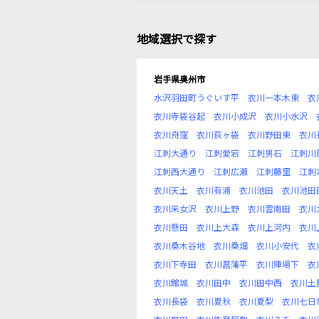
地域選択で探す
岩手県奥州市
水沢羽田町うぐいす平
衣川一本木東
衣
衣川寺袋谷起
衣川小成沢
衣川小水沢
衣川舟窪
衣川荻ヶ袋
衣川野田東
衣川
江刺大通り
江刺愛宕
江刺男石
江刺川
江刺西大通り
江刺広瀬
江刺藤里
江刺
衣川天土
衣川有浦
衣川池田
衣川池田
衣川采女沢
衣川上野
衣川雲南田
衣川
衣川懸田
衣川上大森
衣川上河内
衣川
衣川桑木谷地
衣川桑畑
衣川小安代
衣
衣川下寺田
衣川菖蒲平
衣川陣場下
衣
衣川館城
衣川田中
衣川田中西
衣川土
衣川長袋
衣川夏秋
衣川夏梨
衣川七日