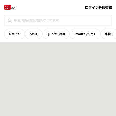
岩手県
奥州市
衣川桑畑
地域選択で探す
ログイン
新規登録
空車あり
予約可
QT-net利用可
SmartPay利用可
車椅子