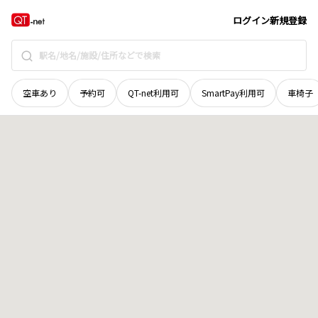
岩手県
奥州市
衣川竹の中
地域選択で探す
ログイン
新規登録
空車あり
予約可
QT-net利用可
SmartPay利用可
車椅子