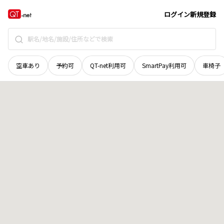
岩手県
奥州市
衣川菖蒲平
地域選択で探す
ログイン
新規登録
空車あり
予約可
QT-net利用可
SmartPay利用可
車椅子