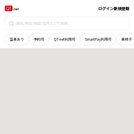
岩手県
奥州市
衣川餅転
地域選択で探す
ログイン
新規登録
空車あり
予約可
QT-net利用可
SmartPay利用可
車椅子