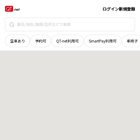
岩手県
宮古市
中里団地
地域選択で探す
ログイン
新規登録
空車あり
予約可
QT-net利用可
SmartPay利用可
車椅子