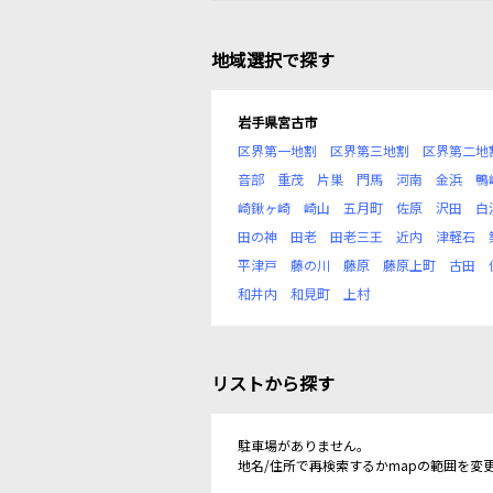
地域選択で探す
岩手県宮古市
区界第一地割
区界第三地割
区界第二地
音部
重茂
片巣
門馬
河南
金浜
鴨
崎鍬ヶ崎
崎山
五月町
佐原
沢田
白
田の神
田老
田老三王
近内
津軽石
平津戸
藤の川
藤原
藤原上町
古田
和井内
和見町
上村
リストから探す
駐車場がありません。
地名/住所で再検索するかmapの範囲を変