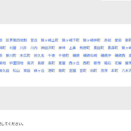
割
区界第四地割
宮古
鍬ヶ崎上町
鍬ヶ崎下町
鍬ヶ崎仲町
赤前
愛宕
新
崎町
刈屋
川井
川内
神田沢町
神林
上鼻
熊野町
黒田町
黒森町
鍬ヶ
浜
新川町
末広町
鈴久名
千徳
千徳町
磯鶏
磯鶏石崎
磯鶏沖
磯鶏西
築地
中里団地
長沢
長根
長町
夏屋
西ヶ丘
西町
根市
箱石
花輪
腹
保久田
松山
実田
緑ヶ丘
港町
南町
宮園
宮町
向町
茂市
本町
八木
更してください。