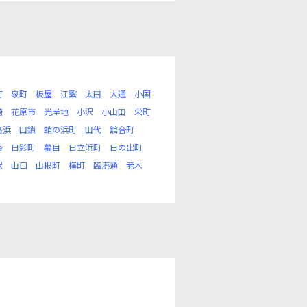
町
泉町
板屋
江繋
太田
大通
小国
崎
花原市
光岸地
小沢
小山田
栄町
高浜
田鎖
蛸の浜町
田代
舘合町
帯
日影町
蟇目
日立浜町
日の出町
沢
山口
山根町
横町
臨港通
老木