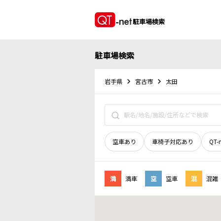
駐車場検索
駐車場検索
岩手県
宮古市
太田
空車あり
車椅子対応あり
QT-
満
満車
空
空車
混
混雑