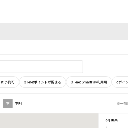
net 予約可
QT-netポイントが貯まる
QT-net SmartPay利用可
dポイ
不
不明
※一部
0件表示
1