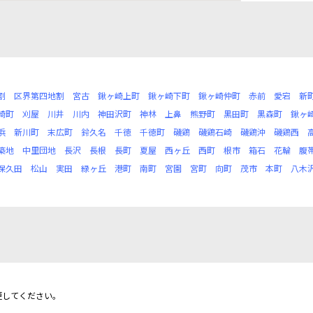
割
区界第四地割
宮古
鍬ヶ崎上町
鍬ヶ崎下町
鍬ヶ崎仲町
赤前
愛宕
新
崎町
刈屋
川井
川内
神田沢町
神林
上鼻
熊野町
黒田町
黒森町
鍬ヶ
浜
新川町
末広町
鈴久名
千徳
千徳町
磯鶏
磯鶏石崎
磯鶏沖
磯鶏西
築地
中里団地
長沢
長根
長町
夏屋
西ヶ丘
西町
根市
箱石
花輪
腹
保久田
松山
実田
緑ヶ丘
港町
南町
宮園
宮町
向町
茂市
本町
八木
更してください。