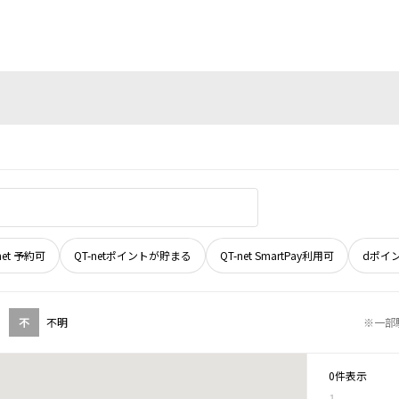
net 予約可
QT-netポイントが貯まる
QT-net SmartPay利用可
dポイ
不
不明
※一部
0件表示
1