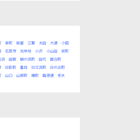
町
泉町
板屋
江繋
太田
大通
小国
崎
花原市
光岸地
小沢
小山田
栄町
高浜
田鎖
蛸の浜町
田代
舘合町
帯
日影町
蟇目
日立浜町
日の出町
沢
山口
山根町
横町
臨港通
老木