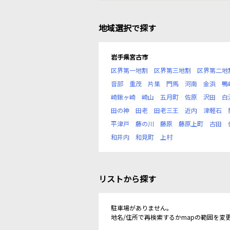
地域選択で探す
岩手県宮古市
区界第一地割
区界第三地割
区界第二地
音部
重茂
片巣
門馬
河南
金浜
鴨
崎鍬ヶ崎
崎山
五月町
佐原
沢田
白
田の神
田老
田老三王
近内
津軽石
平津戸
藤の川
藤原
藤原上町
古田
和井内
和見町
上村
リストから探す
駐車場がありません。
地名/住所で再検索するかmapの範囲を変