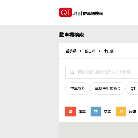
駐車場検索
駐車場検索
岩手県
宮古市
小山田
空車あり
車椅子対応あり
QT-
満
満車
空
空車
混
混雑