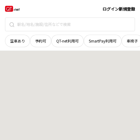
岩手県
宮古市
江繋
地域選択で探す
ログイン
新規登録
空車あり
予約可
QT-net利用可
SmartPay利用可
車椅子