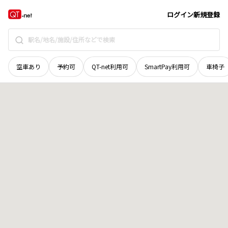
岩手県
宮古市
磯鶏西
地域選択で探す
ログイン
新規登録
空車あり
予約可
QT-net利用可
SmartPay利用可
車椅子