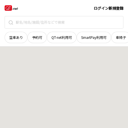
岩手県
宮古市
磯鶏
地域選択で探す
ログイン
新規登録
空車あり
予約可
QT-net利用可
SmartPay利用可
車椅子